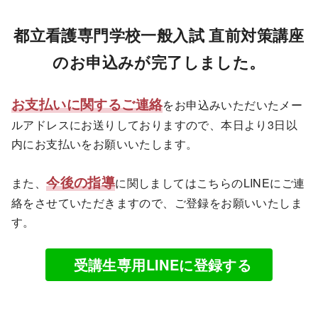
内
容
都立看護専門学校一般入試 直前対策講座
を
のお申込みが完了しました。
ス
キ
お支払いに関するご連絡
ッ
をお申込みいただいたメー
プ
ルアドレスにお送りしておりますので、本日より3日以
内にお支払いをお願いいたします。
今後の指導
また、
に関しましてはこちらのLINEにご連
絡をさせていただきますので、ご登録をお願いいたしま
す。
受講生専用LINEに登録する