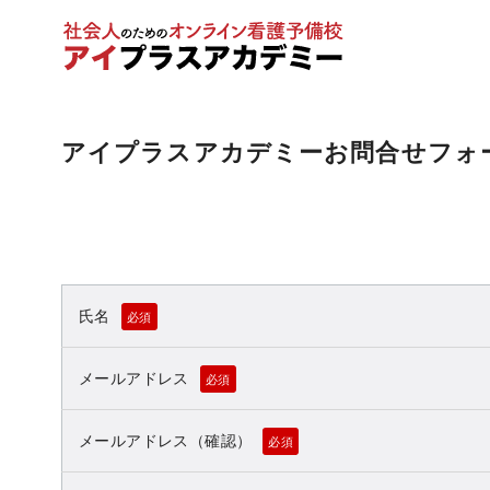
アイプラスアカデミーお問合せフォ
コ
ン
テ
ン
ツ
へ
氏名
必須
移
動
メールアドレス
必須
メールアドレス（確認）
必須