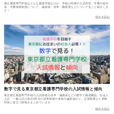
都立看護専門学校はどんな看護学校なのか、学校の特徴や入試内容、学費や給付
金・学費免除制度について、偏差値・倍率・難易度などについて丸ごと紹介しま
す！
続きを読む
数字で見る東京都立看護専門学校の入試情報と傾向
東京都立看護専門学校の入試情報を倍率・偏差値などの数字で徹底解説。社会人
入試・一般入試の直近3年分の倍率推移や各校の偏差値から、志望校選びと受験
対策に役立つ情報をまとめています。
続きを読む