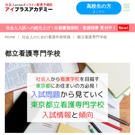
高校生の方
はこちら
コ
ン
社会人入試への総仕上げ！出願書類添削・面接指導 受付中！
テ
Home
社会人のための看護学校情報
都立看護専門学校
ン
都立看護専門学校
ツ
へ
移
動