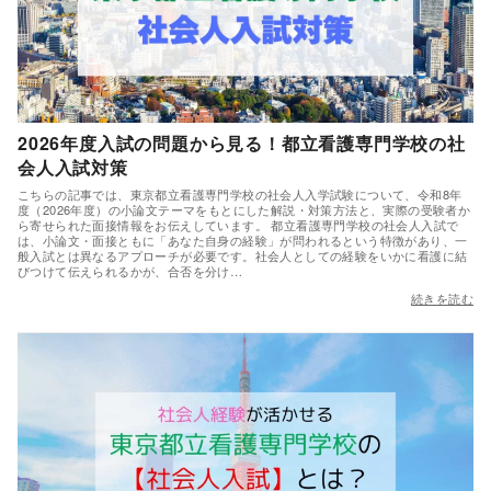
2026年度入試の問題から見る！都立看護専門学校の社
会人入試対策
こちらの記事では、東京都立看護専門学校の社会人入学試験について、令和8年
度（2026年度）の小論文テーマをもとにした解説・対策方法と、実際の受験者か
ら寄せられた面接情報をお伝えしています。 都立看護専門学校の社会人入試で
は、小論文・面接ともに「あなた自身の経験」が問われるという特徴があり、一
般入試とは異なるアプローチが必要です。社会人としての経験をいかに看護に結
びつけて伝えられるかが、合否を分け…
続きを読む