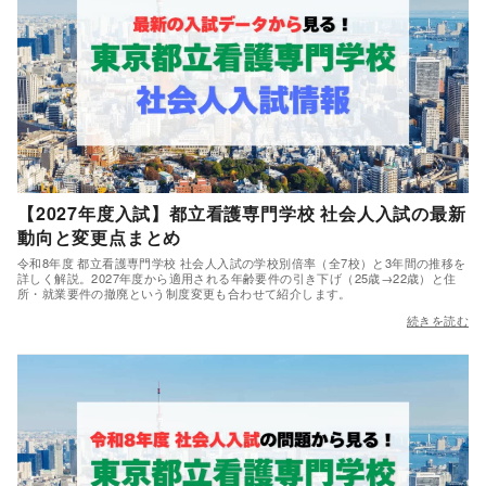
【2027年度入試】都立看護専門学校 社会人入試の最新
動向と変更点まとめ
令和8年度 都立看護専門学校 社会人入試の学校別倍率（全7校）と3年間の推移を
詳しく解説。2027年度から適用される年齢要件の引き下げ（25歳→22歳）と住
所・就業要件の撤廃という制度変更も合わせて紹介します。
続きを読む