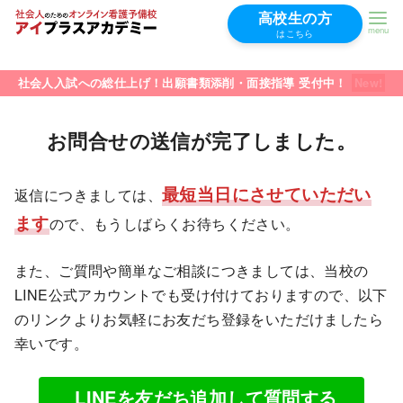
高校生の方
はこちら
コ
ン
社会人入試への総仕上げ！出願書類添削・面接指導 受付中！
テ
ン
お問合せの送信が完了しました。
ツ
へ
最短当日にさせていただい
返信につきましては、
移
ます
ので、もうしばらくお待ちください。
動
また、ご質問や簡単なご相談につきましては、当校の
LINE公式アカウントでも受け付けておりますので、以下
のリンクよりお気軽にお友だち登録をいただけましたら
幸いです。
LINEを友だち追加して質問する