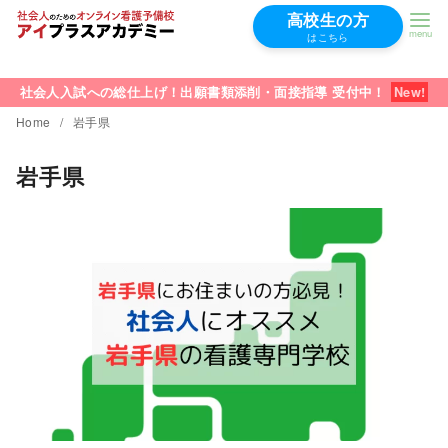
高校生の方
はこちら
コ
ン
社会人入試への総仕上げ！出願書類添削・面接指導 受付中！
テ
Home
岩手県
ン
岩手県
ツ
へ
移
動