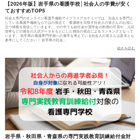
【2026年版】岩手県の看護学校│社会人の学費が安く
ておすすめTOP5
社会人専門のオンライン看護予備校アイプラスアカデミーでは、社会人を専門と
している看護予備校ならではの視点で、看護師を目指す社会人の皆さんのお役に
立つ情報を発信していきます。 その中でも給付金や奨学金の利用の可否や、入試
倍率などの過去の入試データをもとにした独自の視点によるランキングとなって
います。 岩手県の看護専門学校への進学を考えている社会人の皆さんは是非とも
参考にしてください！ 岩手県の社会…
続きを読む
岩手県・秋田県・青森県の専門実践教育訓練給付金対