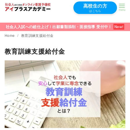
高校生の方
はこちら
コ
ン
社会人入試への総仕上げ！出願書類添削・面接指導 受付中！
テ
Home
教育訓練支援給付金
ン
教育訓練支援給付金
ツ
へ
移
動