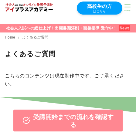
高校生の方
はこちら
コ
ン
社会人入試への総仕上げ！出願書類添削・面接指導 受付中！
テ
Home
よくあるご質問
ン
よくあるご質問
ツ
へ
移
こちらのコンテンツは現在制作中です。ご了承くださ
動
い。
受講開始までの流れを確認す
る