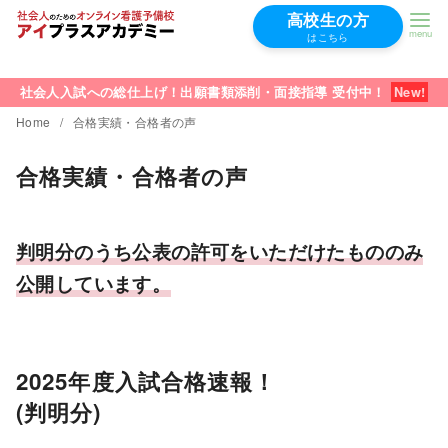
高校生の方
はこちら
コ
ン
社会人入試への総仕上げ！出願書類添削・面接指導 受付中！
テ
Home
合格実績・合格者の声
ン
合格実績・合格者の声
ツ
へ
移
判明分のうち公表の許可をいただけたもののみ
動
公開しています。
2025年度入試合格速報！
(判明分)