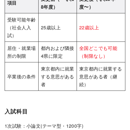
項目
8年度）
度〜）
受験可能年齢
（社会人入
25歳以上
22歳以上
試）
居住・就業場
都内および隣接
全国どこでも可能
所の制限
4県に限定
（制限なし）
東京都内に就業
東京都内に就業する
卒業後の条件
する意思がある
意思がある者（継
者
続）
入試科目
1次試験：小論文(テーマ型・1200字)