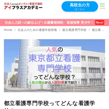
高校生の方
はこちら
コ
ン
社会人入試への総仕上げ！出願書類添削・面接指導 受付中！
テ
Home
社会人のための看護学校情報
都立看護専門学校
都立看護専門学校ってどんな看護学校？
ン
ツ
へ
移
動
都立看護専門学校ってどんな看護学