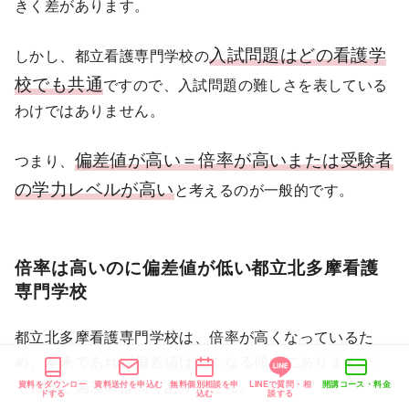
きく差があります。
入試問題はどの看護学
しかし、都立看護専門学校の
校でも共通
ですので、入試問題の難しさを表している
わけではありません。
偏差値が高い＝倍率が高いまたは受験者
つまり、
の学力レベルが高い
と考えるのが一般的です。
倍率は高いのに偏差値が低い都立北多摩看護
専門学校
都立北多摩看護専門学校は、倍率が高くなっているた
め、本来であれば偏差値は高くなる傾向にありますが、
それほど偏差値は高くありません。
資料をダウンロー
資料送付を申込む
無料個別相談を申
LINEで質問・相
開講コース・料金
ドする
込む
談する