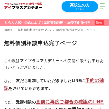
高校生の方
はこちら
コ
ン
社会人入試への総仕上げ！出願書類添削・面接指導 受付中！
テ
Home
無料個別相談のお申込み
無料個別相談申込完了ページ
ン
無料個別相談申込完了ページ
ツ
へ
移
この度はアイプラスアカデミーへの受講相談のお申込あ
動
りがとうございました。
予約の確
なお、
友だち追加していただきましたLINEに
認
をさせていただきます。
直前に再度ご都合の確認のLINE
また、
受講相談の