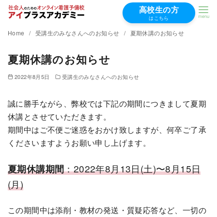
高校生の方
はこちら
コ
Home
受講生のみなさんへのお知らせ
夏期休講のお知らせ
ン
夏期休講のお知らせ
テ
ン
2022年8月5日
受講生のみなさんへのお知らせ
ツ
へ
誠に勝手ながら、弊校では下記の期間につきまして夏期
移
休講とさせていただきます。
動
期間中はご不便ご迷惑をおかけ致しますが、何卒ご了承
くださいますようお願い申し上げます。
夏期休
講
期間
：2022年8月13日(土)〜8月15日
(月)
この期間中は添削・教材の発送・質疑応答など、一切の