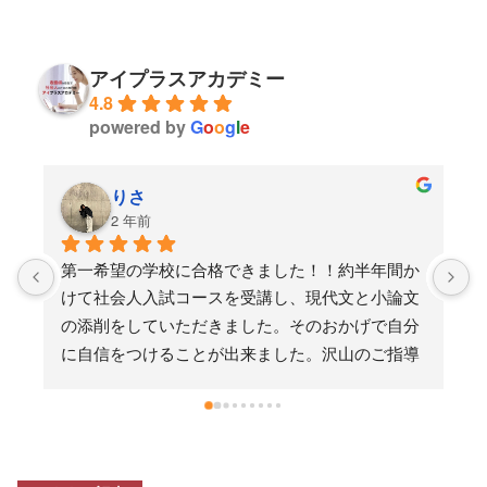
アイプラスアカデミー
4.8
powered by
G
o
o
g
l
e
りさ
2 年前
2
第一希望の学校に合格できました！！約半年間か
約1年間
けて社会人入試コースを受講し、現代文と小論文
削や面接
の添削をしていただきました。そのおかげで自分
らの予備
に自信をつけることが出来ました。沢山のご指導
看護専門
ありがとうございました
ました。