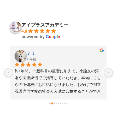
アイプラスアカデミー
4.8
powered by
G
o
o
g
l
e
テリ
2 年前
か
約1年間、一般科目の復習に加えて、小論文の添
文
削や面接練習でご指導していただき、本当にこち
分
らの予備校にお世話になりました。おかげで都立
導
看護専門学校の社会人入試に合格することができ
ました。ありがとうございました。