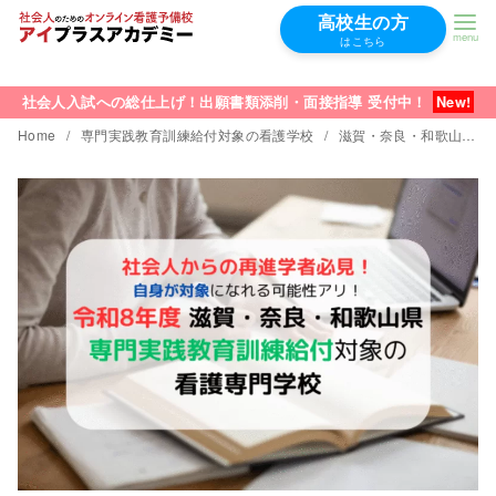
高校生の方
はこちら
コ
ン
社会人入試への総仕上げ！出願書類添削・面接指導 受付中！
テ
Home
専門実践教育訓練給付対象の看護学校
滋賀・奈良・和歌山の専門実践教育訓練給付金対象の看護学校
ン
ツ
へ
移
動