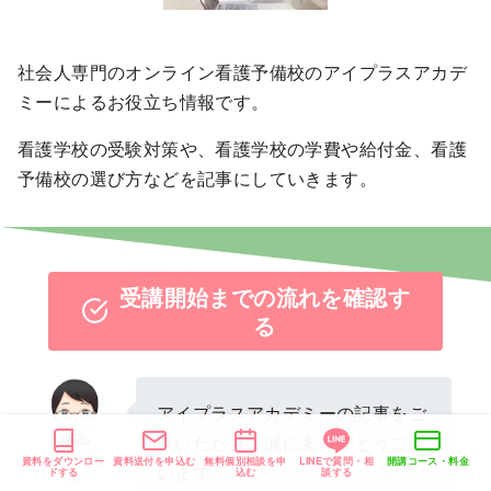
社会人専門のオンライン看護予備校のアイプラスアカデ
ミーによるお役立ち情報です。
看護学校の受験対策や、看護学校の学費や給付金、看護
予備校の選び方などを記事にしていきます。
受講開始までの流れを確認す
る
アイプラスアカデミーの記事をご
覧いただき、誠にありがとうござ
プラス先
資料をダウンロー
資料送付を申込む
無料個別相談を申
LINEで質問・相
開講コース・料金
います。
ドする
込む
談する
生