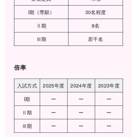
I期（専願）
30名程度
Ⅱ期
8名
Ⅲ期
若干名
倍率
入試方式
2025年度
2024年度
2023年度
I期
ー
ー
ー
Ⅱ期
ー
ー
ー
Ⅲ期
ー
ー
ー