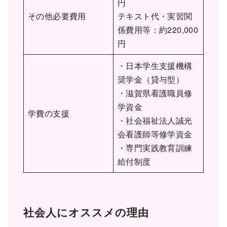
円
その他必要費用
テキスト代・実習関
係費用等：約220,000
円
・日本学生支援機構
奨学金（貸与型）
・滋賀県看護職員修
学資金
学費の支援
・社会福祉法人誠光
会看護師等修学資金
・専門実践教育訓練
給付制度
社会人にオススメの理由