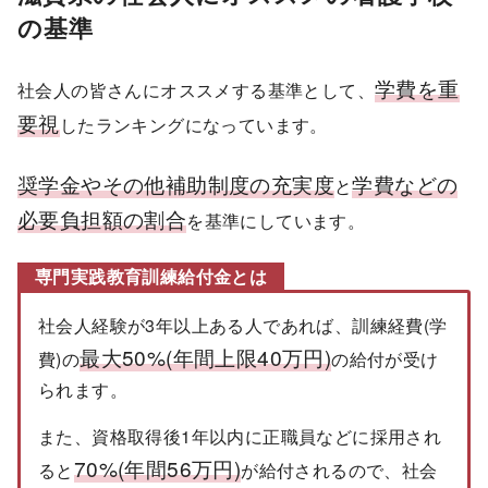
の基準
学費を重
社会人の皆さんにオススメする基準として、
要視
したランキングになっています。
奨学金やその他補助制度の充実度
学費などの
と
必要負担額の割合
を基準にしています。
専門実践教育訓練給付金とは
社会人経験が3年以上ある人であれば、訓練経費(学
最大50%(年間上限40万円)
費)の
の給付が受け
られます。
また、資格取得後1年以内に正職員などに採用され
70%(年間56万円)
ると
が給付されるので、社会