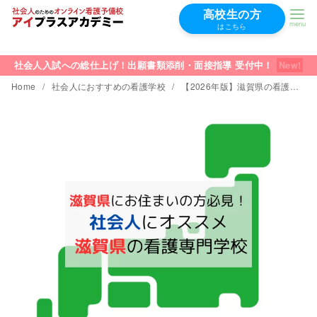
高校生の方
はこちら
コ
ン
社会人入試への総仕上げ！出願書類添削・面接指導 受付中！
テ
Home
社会人におすすめの看護学校
【2026年版】滋賀県の看護学校｜社会人の学費が安くておすすめTOP5
ン
ツ
へ
移
動