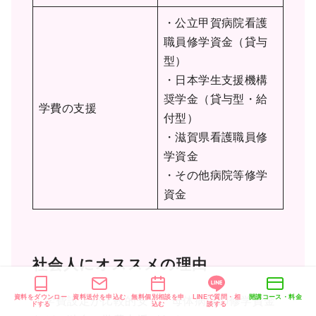
・公立甲賀病院看護
職員修学資金（貸与
型）
・日本学生支援機構
奨学金（貸与型・給
学費の支援
付型）
・滋賀県看護職員修
学資金
・その他病院等修学
資金
社会人にオススメの理由
資料をダウンロー
資料送付を申込む
無料個別相談を申
LINEで質問・相
開講コース・料金
・学費設定が比較的安く、母体病院の修学資金
ドする
込む
談する