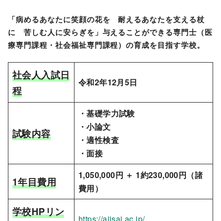
「
病めるあなたに笑顔の花を 耐えるあなたを支える杖
に 苦しむ人に安らぎを」与えることができる専門士（医
療専門課程・社会福祉専門課程）の育成を目指す学校。
社会人入試日
令和2年12月5日
程
・基礎学力試験
・小論文
試験内容
・適性検査
・面接
1,050,000円 ＋ 1約230,000円（諸
1年目費用
費用）
学校HPリン
https://ajisai.ac.jp/