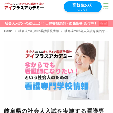
高校生の方
はこちら
コ
ン
社会人入試への総仕上げ！出願書類添削・面接指導 受付中！
テ
Home
社会人のための看護学校情報
岐阜県の社会人入試を実施する看護専門学校一覧
ン
ツ
へ
移
動
岐阜県の社会人入試を実施する看護専