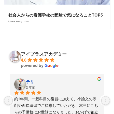
社会人からの看護学校の受験で気になることTOP5
iplus-academy.online
アイプラスアカデミー
4.8
powered by
G
o
o
g
l
e
テリ
2 年前
か
約1年間、一般科目の復習に加えて、小論文の添
文
削や面接練習でご指導していただき、本当にこち
分
らの予備校にお世話になりました。おかげで都立