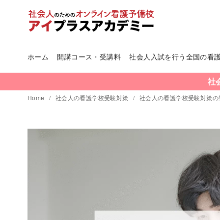
ホーム
開講コース・受講料
社会人入試を行う全国の看
コ
ン
社
テ
Home
社会人の看護学校受験対策
社会人の看護学校受験対策の
ン
ツ
へ
移
動