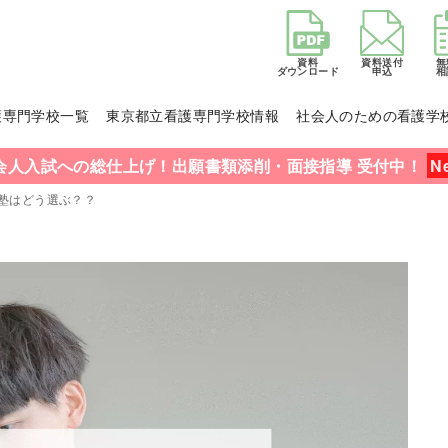
資料
資料送付
無
ダウンロード
申込
相
護専門学校一覧
東京都立看護専門学校情報
社会人のための看護学
会人入試への総仕上げ！出願書類添削・面接指導 受付中！
塾はどう選ぶ？？