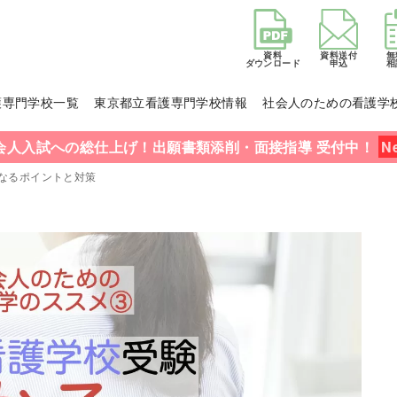
資料
資料送付
無
ダウンロード
申込
相
護専門学校一覧
東京都立看護専門学校情報
社会人のための看護学
会人入試への総仕上げ！出願書類添削・面接指導 受付中！
なるポイントと対策