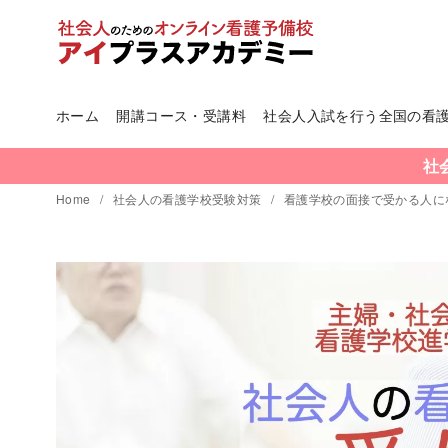
ホーム
開講コース・受講料
社会人入試を行う全国の看
コ
ン
社
テ
Home
社会人の看護学校受験対策
看護学校の面接で受かる人に
ン
ツ
へ
移
動