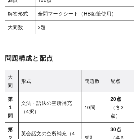
解答形式
全問マークシート（HB鉛筆使用）
大問数
3題
問題構成と配点
大
形式
問題数
配点
問
第
20点
文法・語法の空所補充
１
10問
（各2
（4択）
問
点）
第
30点
英会話文の空所補充（4
２
5問
（各6