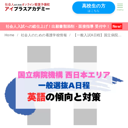
高校生の方
はこちら
コ
ン
社会人入試への総仕上げ！出願書類添削・面接指導 受付中！
テ
Home
社会人のための看護学校情報
【一般入試A日程】国立病院機構附属看護学校（西日本）英語の傾向と対策【過去問7年分】
ン
ツ
へ
移
動