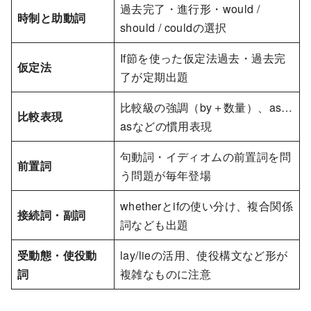
過去完了・進行形・would /
時制と助動詞
should / couldの選択
If節を使った仮定法過去・過去完
仮定法
了が定期出題
比較級の強調（by＋数量）、as…
比較表現
asなどの慣用表現
句動詞・イディオムの前置詞を問
前置詞
う問題が毎年登場
whetherとifの使い分け、複合関係
接続詞・副詞
詞なども出題
受動態・使役動
lay/lieの活用、使役構文など形が
詞
複雑なものに注意