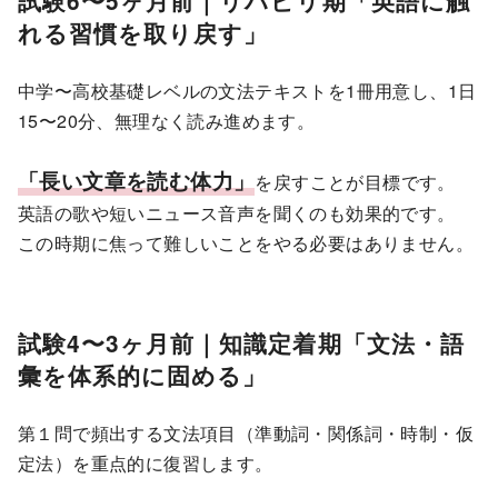
試験6〜5ヶ月前｜リハビリ期「英語に触
れる習慣を取り戻す」
中学〜高校基礎レベルの文法テキストを1冊用意し、1日
15〜20分、無理なく読み進めます。
「長い文章を読む体力」
を戻すことが目標です。
英語の歌や短いニュース音声を聞くのも効果的です。
この時期に焦って難しいことをやる必要はありません。
試験4〜3ヶ月前｜知識定着期「文法・語
彙を体系的に固める」
第１問で頻出する文法項目（準動詞・関係詞・時制・仮
定法）を重点的に復習します。