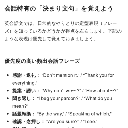
会話特有の「決まり文句」を覚えよう
英会話文では、日常的なやりとりの定型表現（フレー
ズ）を知っているかどうかが得点を左右します。下記の
ような表現は優先して覚えておきましょう。
優先度の高い頻出会話フレーズ
感謝・返礼：
“Don’t mention it.” / “Thank you for
everything.”
提案・誘い：
“Why don’t we〜?” / “How about〜?”
聞き返し：
“I beg your pardon?” / “What do you
mean?”
話題転換：
“By the way,” / “Speaking of which,”
確認・念押し：
“Are you sure?” / “I see.”