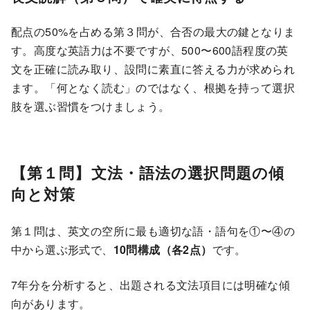
配点の50%を占める第３問が、合否の最大の鍵となりま
す。高度な英語力は不要ですが、500〜600語程度の英
文を正確に読み取り、設問に素直に答える力が求められ
ます。「何となく読む」のではなく、根拠を持って選択
肢を選ぶ習慣をつけましょう。
【第１問】文法・語法の選択問題の傾
向と対策
第１問は、英文の空所に最も適切な語・語句を①〜④の
中から選ぶ形式で、
10問構成（各2点）
です。
7年分を分析すると、出題される文法項目には明確な傾
向があります。