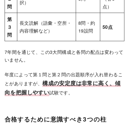
択）
問
点）
第
長文読解（語彙・空所・
8問・約
３
50点
内容理解など）
19設問
問
7年間を通じて、この3大問構成と各問の配点は変わって
いません。
年度によって第１問と第２問の出題順序が入れ替わるこ
構成の安定度は非常に高く、傾
とがありますが、
向を把握しやすい
試験です。
合格するために意識すべき3つの柱