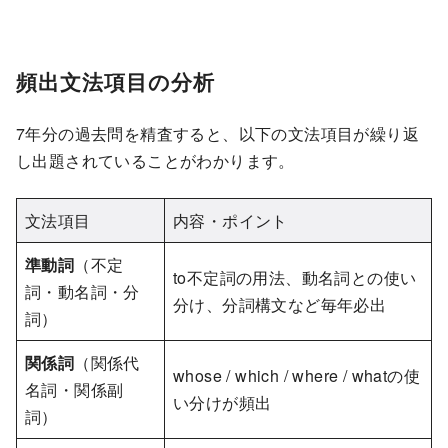
頻出文法項目の分析
7年分の過去問を精査すると、以下の文法項目が繰り返
し出題されていることがわかります。
文法項目
内容・ポイント
準動詞
（不定
to不定詞の用法、動名詞との使い
詞・動名詞・分
分け、分詞構文など毎年必出
詞）
関係詞
（関係代
whose / which / where / whatの使
名詞・関係副
い分けが頻出
詞）