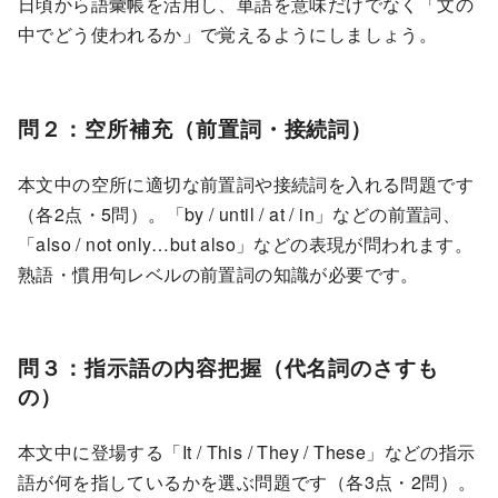
日頃から語彙帳を活用し、単語を意味だけでなく「文の
中でどう使われるか」で覚えるようにしましょう。
問２：空所補充（前置詞・接続詞）
本文中の空所に適切な前置詞や接続詞を入れる問題です
（各2点・5問）。「by / until / at / in」などの前置詞、
「also / not only…but also」などの表現が問われます。
熟語・慣用句レベルの前置詞の知識が必要です。
問３：指示語の内容把握（代名詞のさすも
の）
本文中に登場する「It / This / They / These」などの指示
語が何を指しているかを選ぶ問題です（各3点・2問）。