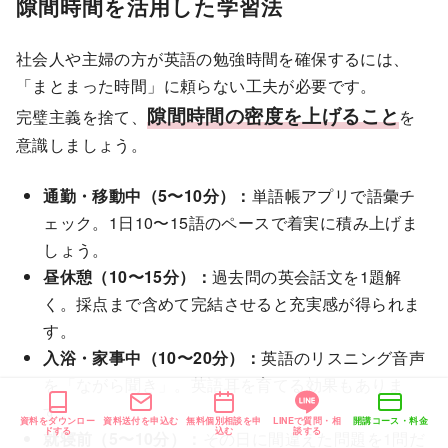
隙間時間を活用した学習法
社会人や主婦の方が英語の勉強時間を確保するには、
「まとまった時間」に頼らない工夫が必要です。
隙間時間の密度を上げること
完璧主義を捨て、
を
意識しましょう。
通勤・移動中（5〜10分）：
単語帳アプリで語彙チ
ェック。1日10〜15語のペースで着実に積み上げま
しょう。
昼休憩（10〜15分）：
過去問の英会話文を1題解
く。採点まで含めて完結させると充実感が得られま
す。
入浴・家事中（10〜20分）：
英語のリスニング音声
を「ながら聞き」。英語耳を育てる効果もありま
す。
資料をダウンロー
資料送付を申込む
無料個別相談を申
LINEで質問・相
開講コース・料金
ドする
込む
談する
就寝前（5〜10分）：
その日に間違えた問題を1問だ