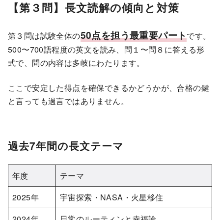
【第３問】長文読解の傾向と対策
50点を担う最重要パート
第３問は試験全体の
です。
500〜700語程度の英文を読み、問１〜問８に答える形
式で、問の内容は多岐にわたります。
ここで安定した得点を確保できるかどうかが、合格の鍵
と言っても過言ではありません。
過去7年間の長文テーマ
年度
テーマ
2025年
宇宙探索・NASA・火星移住
2024年
日常のルーティンと幸福論