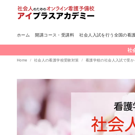
ホーム
開講コース・受講料
社会人入試を行う全国の看
コ
ン
社
テ
Home
社会人の看護学校受験対策
看護学校の社会人入試で受か
ン
ツ
へ
移
動