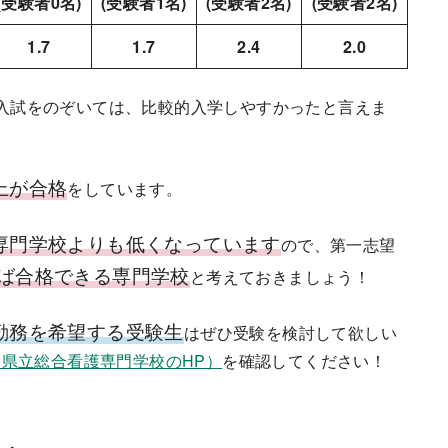
(受験者0名)
(受験者1名)
(受験者2名)
(受験者2名)
1.7
1.7
2.4
2.0
会人入試をのぞいては、比較的入学しやすかったと言えま
上が合格
をしています。
専門学校よりも低くなっています
ので、第一志望
ば合格できる専門学校
と考えておきましょう！
勤務を希望する受験生
はぜひ受験を検討して欲しい
県立総合看護専門学校のHP）
を確認してください！