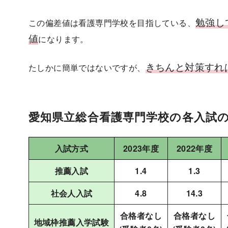
勉強し
この偏差値は看護専門学校を目指している、
値
になります。
きちんと対策すれ
たしかに簡単ではないですが、
愛知県立総合看護専門学校の各入試
入試方式
2023年度
2022年度
推薦入試
1.4
1.3
社会人入試
4.8
14.3
合格者なし
合格者なし
地域枠推薦入学試験