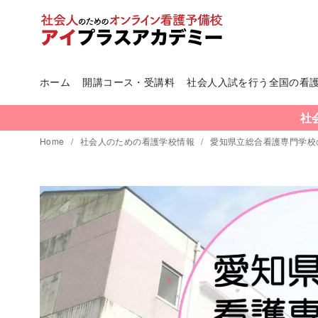
ホーム
開講コース・受講料
社会人入試を行う全国の看
コ
ン
社
テ
Home
社会人のための看護学校情報
愛知県立総合看護専門学校
ン
ツ
へ
移
動