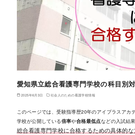
愛知県立総合看護専門学校の科目別
2025年6月3日
社会人のための看護学校情報
このページでは、受験指導歴20年のアイプラスアカ
学校が公開している
倍率
や
合格最低点
などの入試結
総合看護専門学校に合格するための具体的な