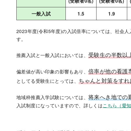
(受験者0名)
(受験者0名)
一般入試
1.5
1.9
2023年度(令和5年度)の入試倍率については、社
す。
受験生の半数以
推薦入試と一般入試においては、
倍率が他の看護
偏差値が高い印象の影響もあり、
ちゃんと対策をすれ
としてる受験生にとっては、
将来へき地での
地域枠推薦入学試験については、
入試制度になっていますので、詳しくは
こちら（愛知