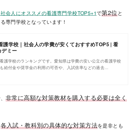
第2位
社会人にオススメの看護専門学校TOP5+1
で
と
する専門学校となっています！
看護学校｜社会人の学費が安くておすすめTOP5 | 看
カデミー
看護学校のランキングです。愛知県は学費の安い公立の看護学校
も給付金や奨学金の利用の可否や、入試倍率などの過去…
非常に高額な対策教材を購入する必要は全く
で、
各入試・教科別の具体的な対策方法
の
を是非とも