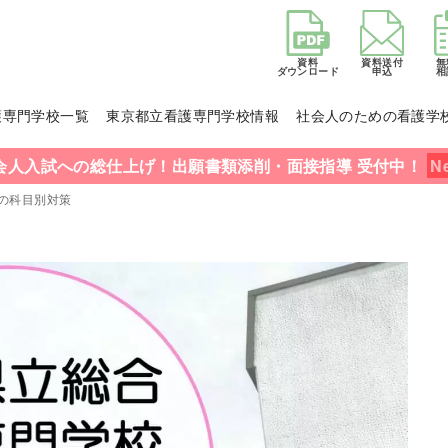
資料
資料送付
無
ダウンロード
申込
相
護専門学校一覧
東京都立看護専門学校情報
社会人のための看護学
会人入試への総仕上げ！出願書類添削・面接指導 受付中！
の科目別対策