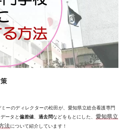
対策
デミーのディレクターの松田が、愛知県立総合看護専門
愛知県立
果データと
偏差値
、
過去問
などをもとにした、
方法
について紹介しています！