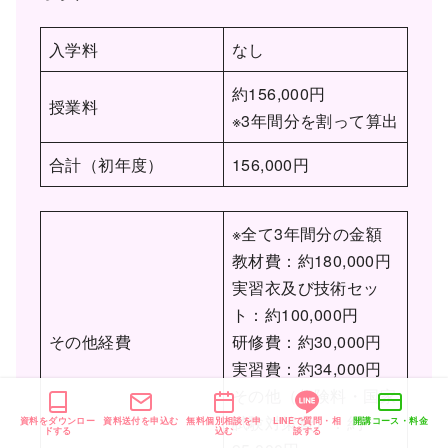
入学料
なし
約156,000円
授業料
※3年間分を割って算出
合計（初年度）
156,000円
※全て3年間分の金額
教材費：約180,000円
実習衣及び技術セッ
ト：約100,000円
その他経費
研修費：約30,000円
実習費：約34,000円
その他（保険料・国家
試験対策費）：約
資料をダウンロー
資料送付を申込む
無料個別相談を申
LINEで質問・相
開講コース・料金
ドする
込む
談する