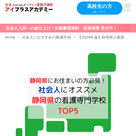
高校生の方
はこちら
コ
ン
社会人入試への総仕上げ！出願書類添削・面接指導 受付中！
テ
Home
社会人におすすめの看護学校
【2026年版】静岡県の看護学校│社会人の学費が安くておすすめTOP5
ン
ツ
へ
移
動