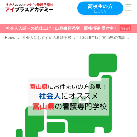
高校生の方
はこちら
コ
ン
社会人入試への総仕上げ！出願書類添削・面接指導 受付中！
テ
Home
社会人におすすめの看護学校
【2026年版】富山県の看護学校│社会人にオススメの看護学校情報
ン
ツ
へ
移
動