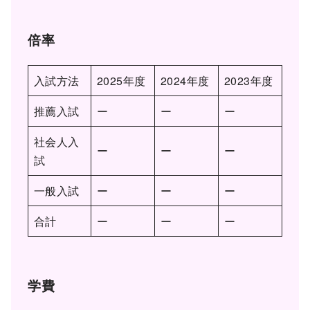
倍率
入試方法
2025年度
2024年度
2023年度
推薦入試
ー
ー
ー
社会人入
ー
ー
ー
試
一般入試
ー
ー
ー
合計
ー
ー
ー
学費