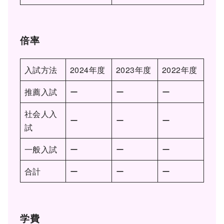
倍率
入試方法
2024年度
2023年度
2022年度
推薦入試
ー
ー
ー
社会人入
ー
ー
ー
試
一般入試
ー
ー
ー
合計
ー
ー
ー
学費