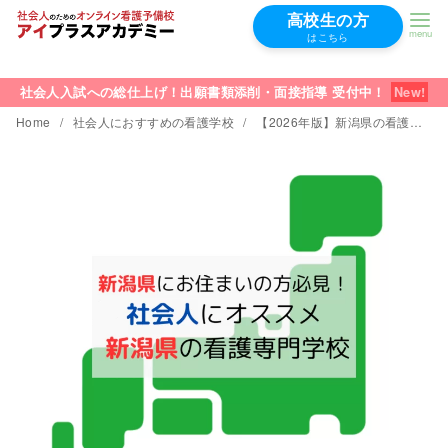
高校生の方
はこちら
コ
ン
社会人入試への総仕上げ！出願書類添削・面接指導 受付中！
テ
Home
社会人におすすめの看護学校
【2026年版】新潟県の看護学校│社会人の学費が安くておすすめTOP5
ン
ツ
へ
移
動