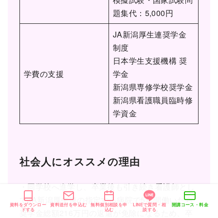
題集代：5,000円
JA新潟厚生連奨学金
制度
日本学生支援機構 奨
学費の支援
学金
新潟県専修学校奨学金
新潟県看護職員臨時修
学資金
社会人にオススメの理由
・同学校へ進学し、卒業後も引き続き看護師とし
てJA新潟厚生連の指定する病院で5年間働いたら
資料をダウンロー
資料送付を申込む
無料個別相談を申
LINEで質問・相
開講コース・料金
ドする
込む
談する
奨学金総額216万円の返還が免除になるため、卒