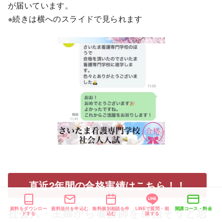
が届いています。
※続きは横へのスライドで見られます
直近2年間の合格実績はこちら！！
資料をダウンロー
資料送付を申込む
無料個別相談を申
LINEで質問・相
開講コース・料金
社会人・主婦から看護師を目指そうと思
ドする
込む
談する