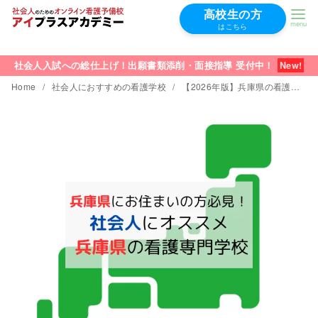
高校生の方
はこちら
コ
ン
社会人入試への総仕上げ！出願書類添削・面接指導 受付中！
テ
Home
社会人におすすめの看護学校
【2026年版】兵庫県の看護学校｜社会人の学費が安くておすすめTOP5
ン
ツ
へ
移
動