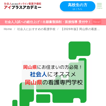
高校生の方
はこちら
コ
ン
社会人入試への総仕上げ！出願書類添削・面接指導 受付中！
テ
Home
社会人におすすめの看護学校
【2026年版】岡山県の看護学校｜社会人の学費が安くておすすめTOP5
ン
ツ
へ
移
動