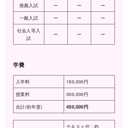
推薦入試
ー
ー
ー
一般入試
ー
ー
ー
社会人等入
ー
ー
ー
試
学費
入学料
150,000円
授業料
300,000円
合計(初年度)
450,000円
テキスト代：約