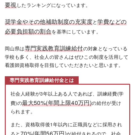
要視
したランキングになっています。
奨学金やその他補助制度の充実度
学費などの
と
必要負担額の割合
を基準にしています。
専門実践教育訓練給付
岡山県は
の対象となっている
学校も多く、社会人の皆さんはぜひこの制度を活用して
看護師資格取得を目指していただきたいと思います。
専門実践教育訓練給付金とは
社会人経験が3年以上ある人であれば、訓練経費(学
最大50%(年間上限40万円)
費)の
の給付が受け
られます。
また、資格取得後1年以内に正職員などに採用され
70%(年間56万円)
ると
が給付されるので、社会