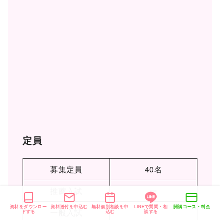
定員
募集定員
40名
推薦入試
ー
資料をダウンロー
資料送付を申込む
無料個別相談を申
LINEで質問・相
開講コース・料金
一般入試
ー
ドする
込む
談する